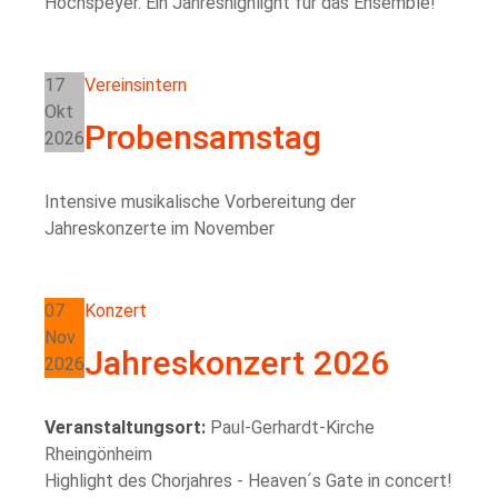
Hochspeyer. Ein Jahreshighlight für das Ensemble!
17
Vereinsintern
Okt
Probensamstag
2026
Intensive musikalische Vorbereitung der
Jahreskonzerte im November
07
Konzert
Nov
Jahreskonzert 2026
2026
Veranstaltungsort:
Paul-Gerhardt-Kirche
Rheingönheim
Highlight des Chorjahres - Heaven´s Gate in concert!